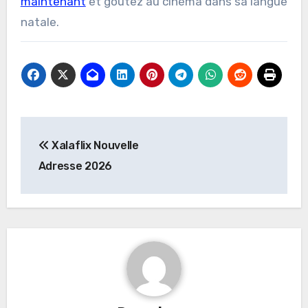
maintenant
et goûtez au cinéma dans sa langue
natale.
Post
Xalaflix Nouvelle
navigation
Adresse 2026