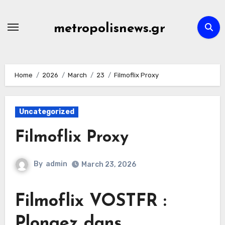
Skip
to
metropolisnews.gr
content
Home
2026
March
23
Filmoflix Proxy
Uncategorized
Filmoflix Proxy
By
admin
March 23, 2026
Filmoflix VOSTFR :
Plongez dans