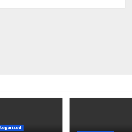
tegorized