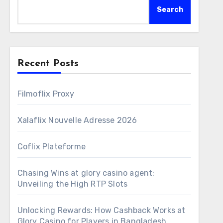
Search
Recent Posts
Filmoflix Proxy
Xalaflix Nouvelle Adresse 2026
Coflix Plateforme
Chasing Wins at glory casino agent:
Unveiling the High RTP Slots
Unlocking Rewards: How Cashback Works at
Glory Casino for Players in Bangladesh