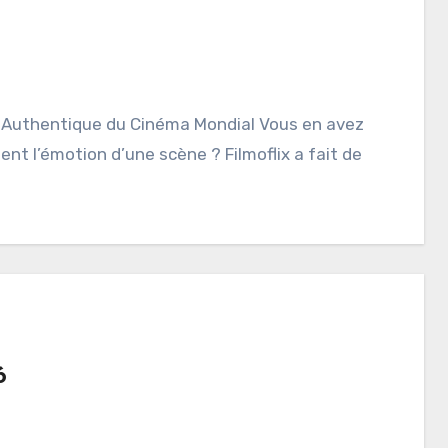
t l’émotion d’une scène ? Filmoflix a fait de
6