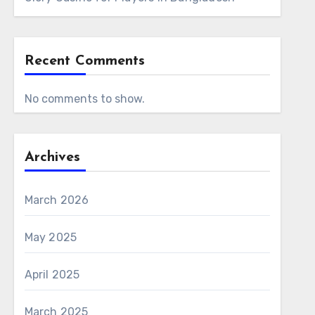
Recent Comments
No comments to show.
Archives
March 2026
May 2025
April 2025
March 2025