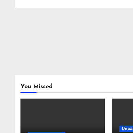
You Missed
Unca